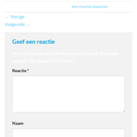
Trackbacks zijn gesloten, maar je kan
een reactie plaatsen
.
←
Vorige
Volgende
→
Geef een reactie
Je e-mailadres wordt niet gepubliceerd.
Vereiste
velden zijn gemarkeerd met
*
Reactie
*
Naam