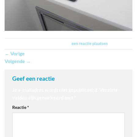
Trackbacks zijn gesloten, maar je kan
een reactie plaatsen
.
←
Vorige
Volgende
→
Geef een reactie
Je e-mailadres wordt niet gepubliceerd.
Vereiste
velden zijn gemarkeerd met
*
Reactie
*