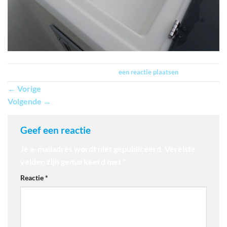
Trackbacks zijn gesloten, maar je kan
een reactie plaatsen
.
←
Vorige
Volgende
→
Geef een reactie
Je e-mailadres wordt niet gepubliceerd.
Vereiste
velden zijn gemarkeerd met
*
Reactie
*