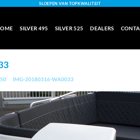
SLOEPEN VAN TOPKWALITEIT
HOME
SILVER 495
SILVER 525
DEALERS
CONTA
33
750
in
IMG-20180316-WA0033