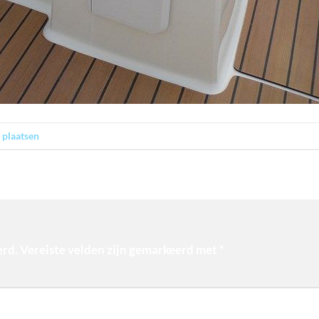
 plaatsen
.
erd.
Vereiste velden zijn gemarkeerd met
*