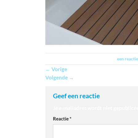
Trackbacks zijn gesloten, maar je kan
een reactie
←
Vorige
Volgende
→
Geef een reactie
Je e-mailadres wordt niet gepublice
Reactie
*