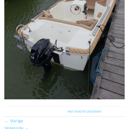
Trackbacks zijn gesloten, maar je kan
een reactie plaatsen
.
←
Vorige
Volgende
→