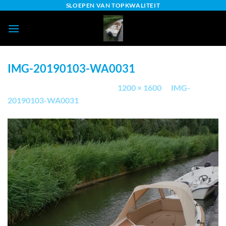
Ga
SLOEPEN VAN TOPKWALITEIT
naar
inhoud
IMG-20190103-WA0031
Gepubliceerd
5 maart 2019
op
1200 × 1600
in
IMG-
20190103-WA0031