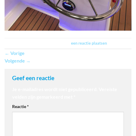
Trackbacks zijn gesloten, maar je kan
een reactie plaatsen
.
←
Vorige
Volgende
→
Geef een reactie
Je e-mailadres wordt niet gepubliceerd.
Vereiste
velden zijn gemarkeerd met
*
Reactie
*