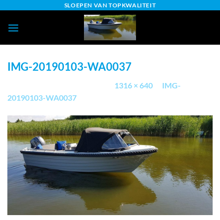
Ga
SLOEPEN VAN TOPKWALITEIT
naar
inhoud
IMG-20190103-WA0037
Gepubliceerd
4 maart 2019
op
1316 × 640
in
IMG-
20190103-WA0037