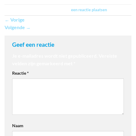
Trackbacks zijn gesloten, maar je kan
een reactie plaatsen
.
←
Vorige
Volgende
→
Geef een reactie
Je e-mailadres wordt niet gepubliceerd.
Vereiste
velden zijn gemarkeerd met
*
Reactie
*
Naam