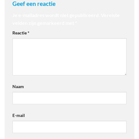
Geef een reactie
Je e-mailadres wordt niet gepubliceerd.
Vereiste
velden zijn gemarkeerd met
*
Reactie
*
Naam
E-mail