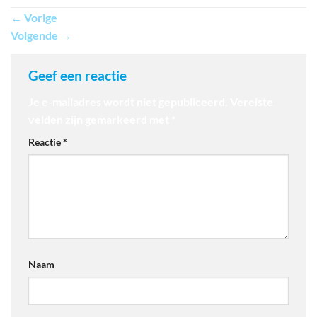
←
Vorige
Volgende
→
Geef een reactie
Je e-mailadres wordt niet gepubliceerd.
Vereiste
velden zijn gemarkeerd met
*
Reactie
*
Naam