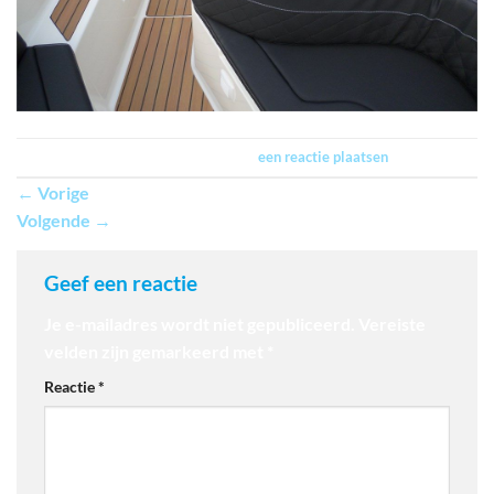
Trackbacks zijn gesloten, maar je kan
een reactie plaatsen
.
←
Vorige
Volgende
→
Geef een reactie
Je e-mailadres wordt niet gepubliceerd.
Vereiste
velden zijn gemarkeerd met
*
Reactie
*