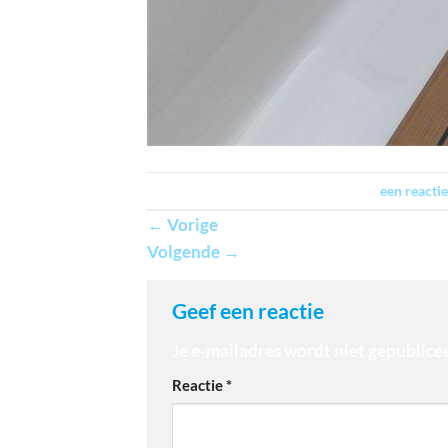
Trackbacks zijn gesloten, maar je kan
een reactie
←
Vorige
Volgende
→
Geef een reactie
Je e-mailadres wordt niet gepublice
Reactie
*