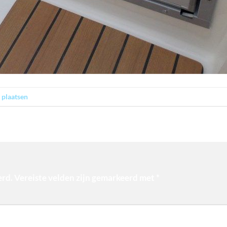
 plaatsen
.
erd.
Vereiste velden zijn gemarkeerd met
*